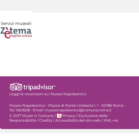
Servizi museali
Leggi le recensioni su:
Museo Napoleonico
Museo Napoleonico - Piazza di Ponte Umberto I, 1 - 00186 Roma -
Tel. 060608 - Email: museonapoleonico@comune.roma.it
© 2017 Musei in Comune
/
Privacy
/
Esclusione delle
Responsabilità
/
Credits
/
Accessibilità del sito web
/
XML-rss