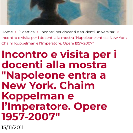
Home
>
Didattica
>
Incontri per docenti e studenti universitari
>
Tu sei qui
Incontro e visita per i docenti alla mostra "Napoleone entra a New York.
Chaim Koppelman e l’Imperatore. Opere 1957-2007"
Incontro e visita per i
docenti alla mostra
"Napoleone entra a
New York. Chaim
Koppelman e
l’Imperatore. Opere
1957-2007"
15/11/2011