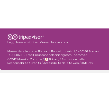
Leggi le recensioni su:
Museo Napoleonico
Museo Napoleonico - Piazza di Ponte Umberto I, 1 - 00186 Roma -
Tel. 060608 - Email: museonapoleonico@comune.roma.it
© 2017 Musei in Comune
/
Privacy
/
Esclusione delle
Responsabilità
/
Credits
/
Accessibilità del sito web
/
XML-rss