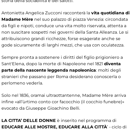
storia della sociabilità e dei salotti.
Antonietta Angelica Zucconi racconterà la
vita quotidiana di
Madame Mère
nel suo palazzo di piazza Venezia: circondata
da figli e nipoti, conduce una vita molto riservata, attenta a
non suscitare sospetti nei governi della Santa Alleanza. Le si
attribuiscono grandi ricchezze, forse esagerate anche se
gode sicuramente di larghi mezzi, che usa con oculatezza.
Sempre pronta a sostenere i diritti del figlio prigioniero a
Sant'Elena, dopo la morte di Napoleone nel 1821
diventa
parte della nascente leggenda napoleonica
: molti degli
stranieri che passano per Roma desiderano conoscerla o
perlomeno vederla.
Solo nel 1836, oramai ultraottantenne, Madame Mère arriva
infine «all’ùrtimo conto cor facocchio (il cocchio funebre)»
evocato da Giuseppe Gioachino Belli.
LA CITTA’ DELLE DONNE
è inserito nel programma di
EDUCARE ALLE MOSTRE, EDUCARE ALLA CITTÀ
’ - ciclo di