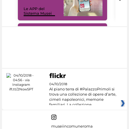
Il 
Le APP del
Mus
Sistema Musei
net
#DiscoverMiC
04/10/2018
Al piano terra di #PalazzoPrimoli si
trova una collezione di opere d’arte,
cimeli napoleonici, memorie
familiari. La collezione
museiincomuneroma