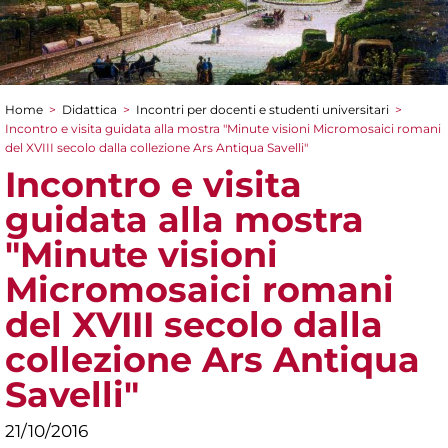
Home
>
Didattica
>
Incontri per docenti e studenti universitari
>
Tu sei qui
Incontro e visita guidata alla mostra "Minute visioni Micromosaici romani
del XVIII secolo dalla collezione Ars Antiqua Savelli"
Incontro e visita
guidata alla mostra
"Minute visioni
Micromosaici romani
del XVIII secolo dalla
collezione Ars Antiqua
Savelli"
21/10/2016