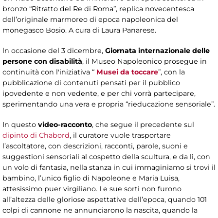
bronzo “Ritratto del Re di Roma”, replica novecentesca
dell’originale marmoreo di epoca napoleonica del
monegasco Bosio. A cura di Laura Panarese.
ln occasione del 3 dicembre,
Giornata internazionale delle
persone con disabilità
, il Museo Napoleonico prosegue in
continuità con l'iniziativa “
Musei da toccare
”, con la
pubblicazione di contenuti pensati per il pubblico
ipovedente e non vedente, e per chi vorrà partecipare,
sperimentando una vera e propria “rieducazione sensoriale”.
In questo
video-racconto
, che segue il precedente sul
dipinto di Chabord
, il curatore vuole trasportare
l’ascoltatore, con descrizioni, racconti, parole, suoni e
suggestioni sensoriali al cospetto della scultura, e da lì, con
un volo di fantasia, nella stanza in cui immaginiamo si trovi il
bambino, l’unico figlio di Napoleone e Maria Luisa,
attesissimo puer virgiliano. Le sue sorti non furono
all’altezza delle gloriose aspettative dell’epoca, quando 101
colpi di cannone ne annunciarono la nascita, quando la