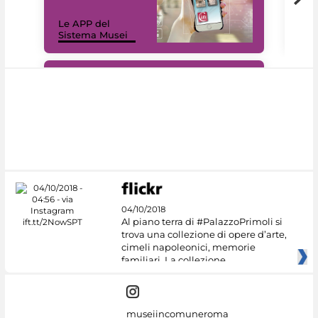
Il 
Le APP del
Mus
Sistema Musei
net
#DiscoverMiC
04/10/2018
Al piano terra di #PalazzoPrimoli si
trova una collezione di opere d’arte,
cimeli napoleonici, memorie
familiari. La collezione
museiincomuneroma