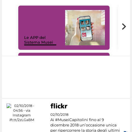
Il 
Le APP del
Mus
Sistema Musei
net
#DiscoverMiC
02/10/2018
Ai #MuseiCapitolini fino al 9
dicembre 2018 un’occasione unica
per ripercorrere la storia degli ultimi