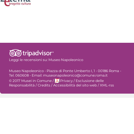
Leggi le recensioni su:
Museo Napoleonico
Museo Napoleonico - Piazza di Ponte Umberto I, 1 - 00186 Roma -
Tel. 060608 - Email: museonapoleonico@comune.roma.it
© 2017 Musei in Comune
/
Privacy
/
Esclusione delle
Responsabilità
/
Credits
/
Accessibilità del sito web
/
XML-rss