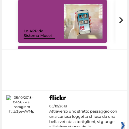
Il 
Le APP del
Mus
Sistema Musei
net
#DiscoverMiC
05/10/2018
Attraverso uno stretto passaggio con
una curiosa loggetta chiusa da una
bella vetrata a tortiglioni, si giunge
all'ultima stanza della