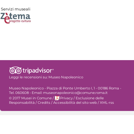
Servizi museali
Leggi le recensioni su:
Museo Napoleonico
Museo Napoleonico - Piazza di Ponte Umberto I, 1 - 00186 Roma -
Tel. 060608 - Email: museonapoleonico@comune.roma.it
© 2017 Musei in Comune
/
Privacy
/
Esclusione delle
Responsabilità
/
Credits
/
Accessibilità del sito web
/
XML-rss