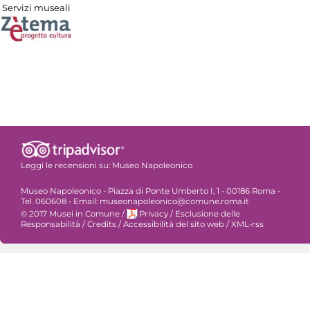
Servizi museali
Leggi le recensioni su:
Museo Napoleonico
Museo Napoleonico - Piazza di Ponte Umberto I, 1 - 00186 Roma -
Tel. 060608 - Email: museonapoleonico@comune.roma.it
© 2017 Musei in Comune
/
Privacy
/
Esclusione delle
Responsabilità
/
Credits
/
Accessibilità del sito web
/
XML-rss