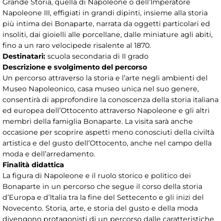
Grande Storia, quella di Napoleone o dell’Imperatore
Napoleone III, effigiati in grandi dipinti, insieme alla storia
più intima dei Bonaparte, narrata da oggetti particolari ed
insoliti, dai gioielli alle porcellane, dalle miniature agli abiti,
fino a un raro velocipede risalente al 1870.
Destinatari:
scuola secondaria di II grado
Descrizione e svolgimento del percorso
Un percorso attraverso la storia e l’arte negli ambienti del
Museo Napoleonico, casa museo unica nel suo genere,
consentirà di approfondire la conoscenza della storia italiana
ed europea dell’Ottocento attraverso Napoleone e gli altri
membri della famiglia Bonaparte. La visita sarà anche
occasione per scoprire aspetti meno conosciuti della civiltà
artistica e del gusto dell’Ottocento, anche nel campo della
moda e dell’arredamento.
Finalità didattica
La figura di Napoleone e il ruolo storico e politico dei
Bonaparte in un percorso che segue il corso della storia
d’Europa e d’Italia tra la fine del Settecento e gli inizi del
Novecento. Storia, arte, e storia del gusto e della moda
divengono protagonisti di un percorso dalle caratteristiche