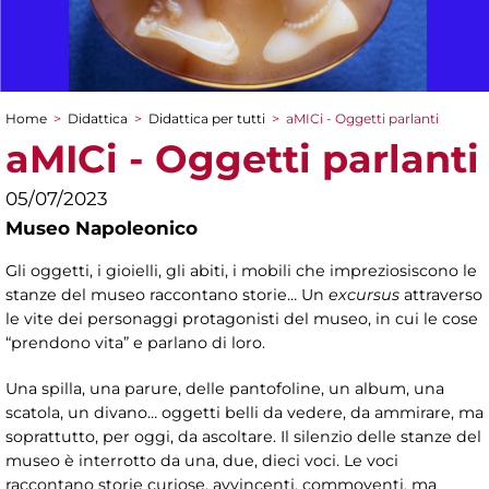
Home
>
Didattica
>
Didattica per tutti
>
aMICi - Oggetti parlanti
Tu sei qui
aMICi - Oggetti parlanti
05/07/2023
Museo Napoleonico
Gli oggetti, i gioielli, gli abiti, i mobili che impreziosiscono le
stanze del museo raccontano storie… Un
excursus
attraverso
le vite dei personaggi protagonisti del museo, in cui le cose
“prendono vita” e parlano di loro.
Una spilla, una parure, delle pantofoline, un album, una
scatola, un divano… oggetti belli da vedere, da ammirare, ma
soprattutto, per oggi, da ascoltare. Il silenzio delle stanze del
museo è interrotto da una, due, dieci voci. Le voci
raccontano storie curiose, avvincenti, commoventi, ma