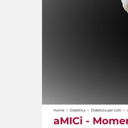
Home
>
Didattica
>
Didattica per tutti
>
Tu sei qui
aMICi - Momen