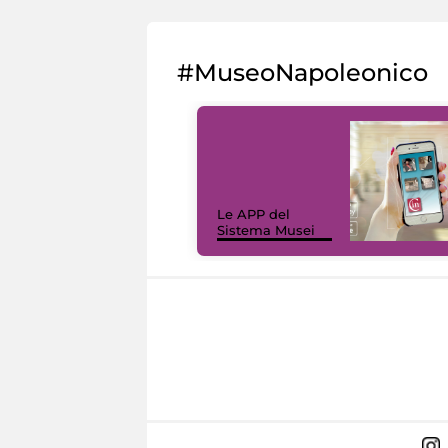
#MuseoNapoleonico
Le APP del
Sistema Musei