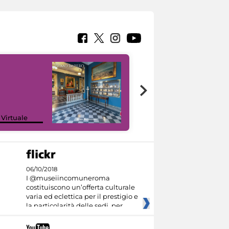
Google Arts &
 Virtuale
Culture
06/10/2018
I @museiincomuneroma
costituiscono un’offerta culturale
varia ed eclettica per il prestigio e
la particolarità delle sedi, per