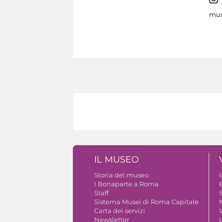
mus
IL MUSEO
Storia del museo
I Bonaparte a Roma
Staff
S
Sistema Musei di Roma Capitale
Carta dei servizi
V
Newsletter