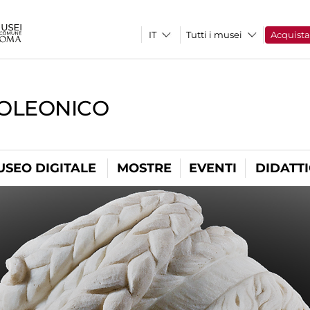
Tutti i musei
Acquist
OLEONICO
USEO DIGITALE
MOSTRE
EVENTI
DIDATT