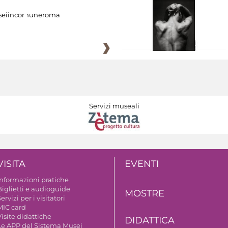
eiincomuneroma
Servizi museali
VISITA
EVENTI
Informazioni pratiche
Biglietti e audioguide
MOSTRE
ervizi per i visitatori
MIC card
isite didattiche
DIDATTICA
Le APP del Sistema Musei