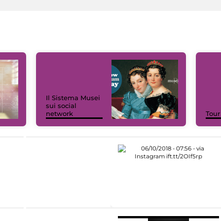
Il Sistema Musei
sui social
network
Tour