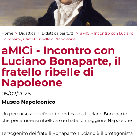
Home
>
Didattica
>
Didattica per tutti
>
aMICi - Incontro con Luciano
Tu sei qui
Bonaparte, il fratello ribelle di Napoleone
aMICi - Incontro con
Luciano Bonaparte, il
fratello ribelle di
Napoleone
05/02/2026
Museo Napoleonico
Un percorso approfondito dedicato a Luciano Bonaparte,
che per amore si ribellò a suo fratello maggiore Napoleone
Terzogenito dei fratelli Bonaparte, Luciano è il protagonista