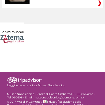
Servizi museali
Leggi le recensioni su:
Museo Napoleonico
Museo Napoleonico - Piazza di Ponte Umberto I, 1 - 00186 Roma -
Tel. 060608 - Email: museonapoleonico@comune.roma.it
© 2017 Musei in Comune
/
Privacy
/
Esclusione delle