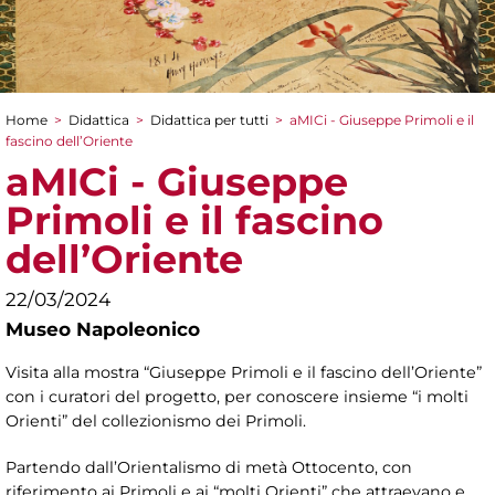
Home
>
Didattica
>
Didattica per tutti
>
aMICi - Giuseppe Primoli e il
Tu sei qui
fascino dell’Oriente
aMICi - Giuseppe
Primoli e il fascino
dell’Oriente
22/03/2024
Museo Napoleonico
Visita alla mostra “Giuseppe Primoli e il fascino dell’Oriente”
con i curatori del progetto, per conoscere insieme “i molti
Orienti” del collezionismo dei Primoli.
Partendo dall’Orientalismo di metà Ottocento, con
riferimento ai Primoli e ai “molti Orienti” che attraevano e