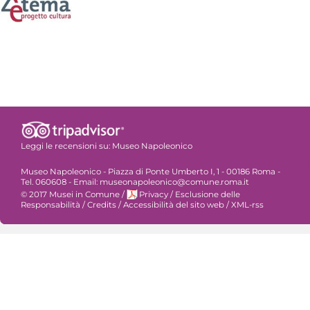
Leggi le recensioni su:
Museo Napoleonico
Museo Napoleonico - Piazza di Ponte Umberto I, 1 - 00186 Roma -
Tel. 060608 - Email: museonapoleonico@comune.roma.it
© 2017 Musei in Comune
/
Privacy
/
Esclusione delle
Responsabilità
/
Credits
/
Accessibilità del sito web
/
XML-rss