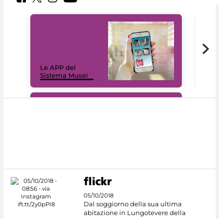
Il 
Le APP del
Mus
Sistema Musei
net
#DiscoverMiC
05/10/2018
Dal soggiorno della sua ultima
abitazione in Lungotevere della