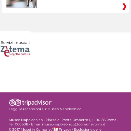
Servizi museali
Leggi le recensioni su:
Museo Napoleonico
Museo Napoleonico - Piazza di Ponte Umberto I, 1 - 00186 Roma -
Tel. 060608 - Email: museonapoleonico@comune.roma.it
© 2017 Musei in Comune
/
Privacy
/
Esclusione delle