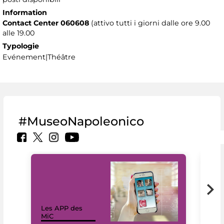
Information
Contact Center 060608
(attivo tutti i giorni dalle ore 9.00
alle 19.00
Typologie
Evénement|Théâtre
#MuseoNapoleonico
Les APP des
Les
MiC
rés