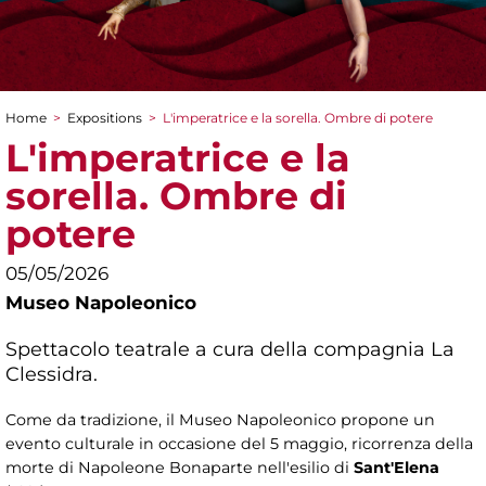
Home
>
Expositions
>
L'imperatrice e la sorella. Ombre di potere
You are here
L'imperatrice e la
sorella. Ombre di
potere
05/05/2026
Museo Napoleonico
Spettacolo teatrale a cura della compagnia La
Clessidra.
Come da tradizione, il Museo Napoleonico propone un
evento culturale in occasione del 5 maggio, ricorrenza della
morte di Napoleone Bonaparte nell'esilio di
Sant'Elena