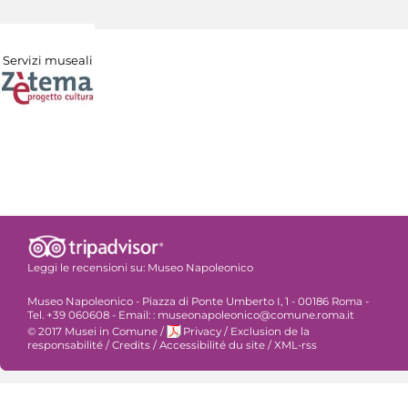
Servizi museali
Leggi le recensioni su:
Museo Napoleonico
Museo Napoleonico - Piazza di Ponte Umberto I, 1 - 00186 Roma -
Tel. +39 060608 - Email: : museonapoleonico@comune.roma.it
© 2017 Musei in Comune
/
Privacy
/
Exclusion de la
responsabilité
/
Credits
/
Accessibilité du site
/
XML-rss