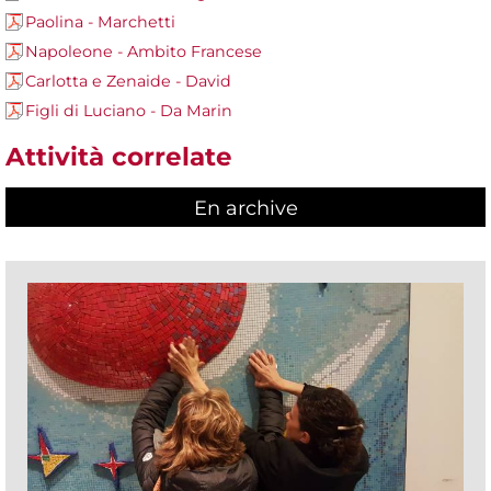
Paolina - Marchetti
Napoleone - Ambito Francese
Carlotta e Zenaide - David
Figli di Luciano - Da Marin
Attività correlate
En archive