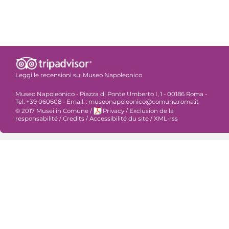
Leggi le recensioni su:
Museo Napoleonico
Museo Napoleonico - Piazza di Ponte Umberto I, 1 - 00186 Roma -
Tel. +39 060608 - Email: : museonapoleonico@comune.roma.it
© 2017 Musei in Comune
/
Privacy
/
Exclusion de la
responsabilité
/
Credits
/
Accessibilité du site
/
XML-rss