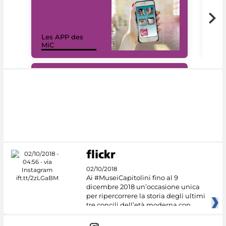
Les APP des
Les
MiC
rés
#DiscoverMiC
02/10/2018
Ai #MuseiCapitolini fino al 9
dicembre 2018 un’occasione unica
per ripercorrere la storia degli ultimi
tre concili dell’età moderna con