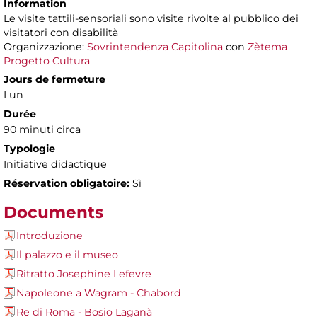
Information
Le visite tattili-sensoriali sono visite rivolte al pubblico dei
visitatori con disabilità
Organizzazione:
Sovrintendenza Capitolina
con
Zètema
Progetto Cultura
Jours de fermeture
Lun
Durée
90 minuti circa
Typologie
Initiative didactique
Réservation obligatoire:
Sì
Documents
Introduzione
Il palazzo e il museo
Ritratto Josephine Lefevre
Napoleone a Wagram - Chabord
Re di Roma - Bosio Laganà