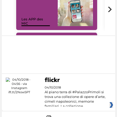
Les APP des
Les
MiC
rés
#DiscoverMiC
04/10/2018
Al piano terra di #PalazzoPrimoli si
trova una collezione di opere d’arte,
cimeli napoleonici, memorie
familiari. La collezione