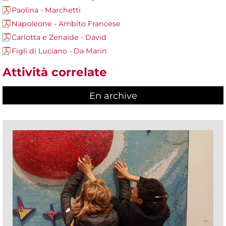
Paolina - Marchetti
Napoleone - Ambito Francese
Carlotta e Zenaide - David
Figli di Luciano - Da Marin
Attività correlate
En archive