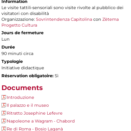
Information
Le visite tattili-sensoriali sono visite rivolte al pubblico dei
visitatori con disabilità
Organizzazione:
Sovrintendenza Capitolina
con
Zètema
Progetto Cultura
Jours de fermeture
Lun
Durée
90 minuti circa
Typologie
Initiative didactique
Réservation obligatoire:
Sì
Documents
Introduzione
Il palazzo e il museo
Ritratto Josephine Lefevre
Napoleone a Wagram - Chabord
Re di Roma - Bosio Laganà