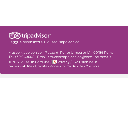
Leggi le recensioni su:
Museo Napoleonico
Museo Napoleonico - Piazza di Ponte Umberto I, 1 - 00186 Roma -
Tel. +39 060608 - Email: : museonapoleonico@comune.roma.it
© 2017 Musei in Comune
/
Privacy
/
Exclusion de la
responsabilité
/
Credits
/
Accessibilité du site
/
XML-rss