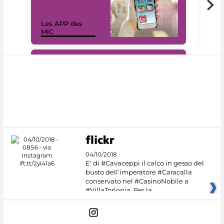
Les APP des
Les
MiC
rés
#DiscoverMiC
04/10/2018
E' di #Cavaceppi il calco in gesso del
busto dell’imperatore #Caracalla
conservato nel #CasinoNobile a
#VillaTorlonia. Per la