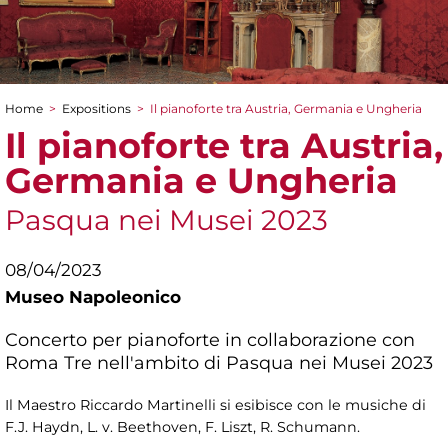
Home
>
Expositions
>
Il pianoforte tra Austria, Germania e Ungheria
You are here
Il pianoforte tra Austria,
Germania e Ungheria
Pasqua nei Musei 2023
08/04/2023
Museo Napoleonico
Concerto per pianoforte in collaborazione con
Roma Tre nell'ambito di Pasqua nei Musei 2023
Il Maestro Riccardo Martinelli si esibisce con le musiche di
F.J. Haydn, L. v. Beethoven, F. Liszt, R. Schumann.