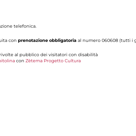
zione telefonica.
tuita con
prenotazione obbligatoria
al numero 060608 (tutti i gi
 rivolte al pubblico dei visitatori con disabilità
itolina
con
Zètema Progetto Cultura