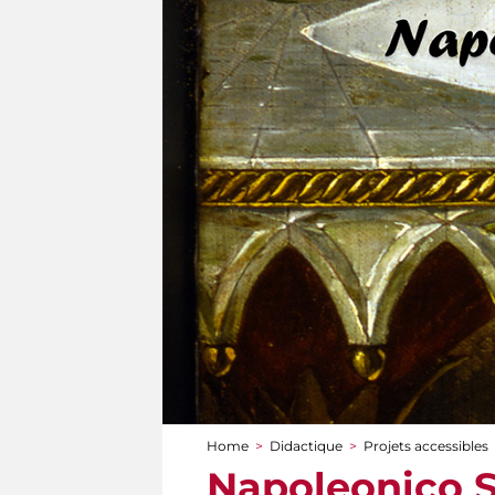
Home
>
Didactique
>
Projets accessibles
You are here
Napoleonico S