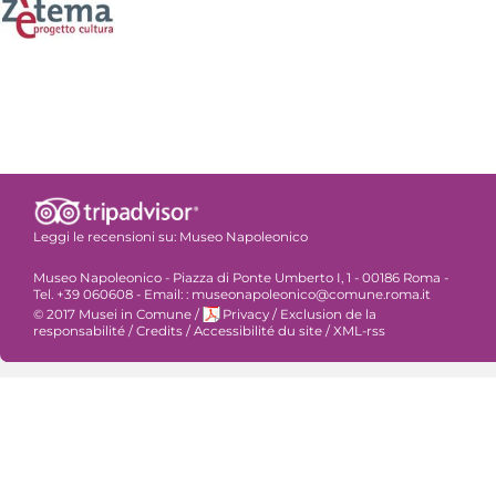
Leggi le recensioni su:
Museo Napoleonico
Museo Napoleonico - Piazza di Ponte Umberto I, 1 - 00186 Roma -
Tel. +39 060608 - Email: : museonapoleonico@comune.roma.it
© 2017 Musei in Comune
/
Privacy
/
Exclusion de la
responsabilité
/
Credits
/
Accessibilité du site
/
XML-rss