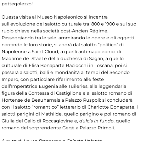
pettegolezzo!
Questa visita al Museo Napoleonico si incentra
sull'evoluzione del salotto culturale tra ‘800 e ‘900 e sul suo
ruolo chiave nella società post-Ancien Régime.
Passeggiando tra le sale, ammirando le opere e gli oggetti,
narrando le loro storie, si andrà dal salotto “politico” di
Napoleone a Saint Cloud, a quelli anti-napoleonici di
Madame de Staël e della duchessa di Sagan, a quello
culturale di Elisa Bonaparte Baciocchi in Toscana; poi si
passerà a salotti, balli e mondanità ai tempi del Secondo
Impero, con particolare riferimento alle feste
dell’Imperatrice Eugenia alle Tuileries, alla leggendaria
figura della Contessa di Castiglione e al salotto romano di
Hortense de Beauharnais a Palazzo Ruspoli; si concluderà
con il salotto “romantico” letterario di Charlotte Bonaparte, i
salotti parigini di Mathilde, quello parigino e poi romano di
Giulia del Gallo di Roccagiovine e,
dulcis in fundo
, quello
romano del sorprendente Gegè a Palazzo Primoli.
A cura di Laura Panarese e Celeste Valente