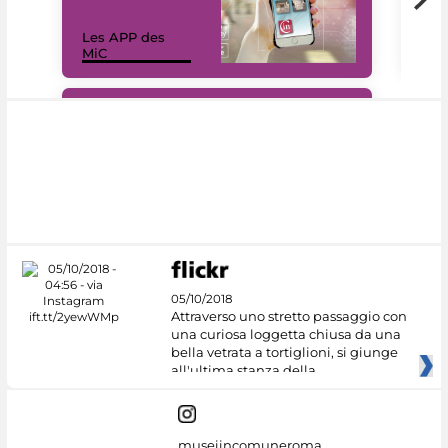
Les APP des
Les
MiC
rés
#DiscoverMiC
05/10/2018
Attraverso uno stretto passaggio con
una curiosa loggetta chiusa da una
bella vetrata a tortiglioni, si giunge
all'ultima stanza della
museiincomuneroma