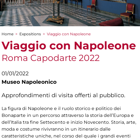
Home
>
Expositions
>
Viaggio con Napoleone
You are here
Viaggio con Napoleone
Roma Capodarte 2022
01/01/2022
Museo Napoleonico
Approfondimenti di visita offerti al pubblico.
La figura di Napoleone e il ruolo storico e politico dei
Bonaparte in un percorso attraverso la storia dell’Europa e
dell’Italia tra fine Settecento e inizio Novecento. Storia, arte,
moda e costume rivivranno in un itinerario dalle
caratteristiche uniche, nel corso del quale i grandi eventi