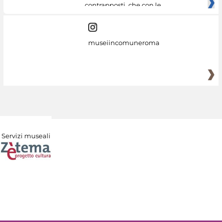
contrapposti, che con le
museiincomuneroma
Servizi museali