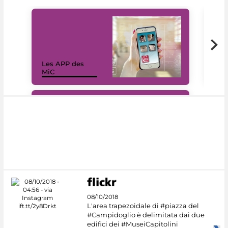
Les APP des
Les
MiC
rés
#DiscoverMiC
08/10/2018
L'area trapezoidale di #piazza del
#Campidoglio è delimitata dai due
edifici dei #MuseiCapitolini