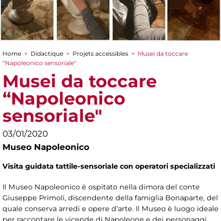
Home
>
Didactique
>
Projets accessibles
>
Musei da toccare
You are here
“Napoleonico sensoriale"
Musei da toccare
“Napoleonico
sensoriale"
03/01/2020
Museo Napoleonico
Visita guidata tattile-sensoriale con operatori specializzati
Il Museo Napoleonico è ospitato nella dimora del conte
Giuseppe Primoli, discendente della famiglia Bonaparte, del
quale conserva arredi e opere d’arte. Il Museo è luogo ideale
per raccontare le vicende di Napoleone e dei personaggi