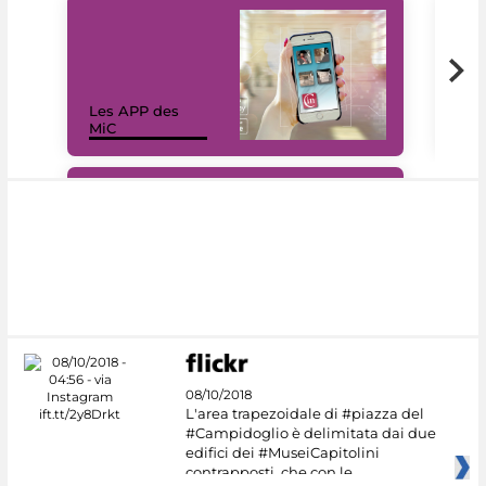
Les APP des
Les
MiC
rés
#DiscoverMiC
08/10/2018
L'area trapezoidale di #piazza del
#Campidoglio è delimitata dai due
edifici dei #MuseiCapitolini
contrapposti, che con le