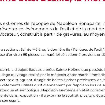
 extrêmes de l'épopée de Napoléon Bonaparte, l
ésenter les événements de l'exil et de la mort d
évocateur, construit à partir de gravures, au moyen 
ections : Sainte-Hélène, la dernière île / Reliques de l'exil / "
ose d'environ 85 pièces. Le matériel sélectionné provient en
ensemble d'objets liés aux années Sainte-Hélène que possèd
ulage du visage réalisé par le médecin Antonmarchi immédi
t" se distinguent. Il s'agit de boîtes à priser précieuses, de 
de vêtements utilisés quotidiennement par Napoléon lors de son
istorique et symbolique. Napoléon lui-même en était conscient
te dans l'exposition - il a exprimé le souhait, plus tard écarté
e son esprit.