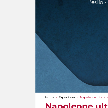
Home
>
Expositions
>
Napoleone ultimo at
You are here
Napoleone ulti