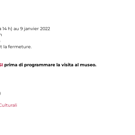
 14 h) au 9 janvier 2022
h
h
 la fermeture.
SI
prima di programmare la visita al museo.
)
ulturali