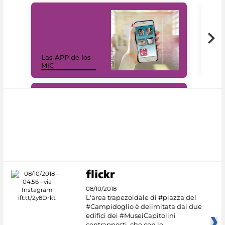
Las APP de los
I Mi
MiC
net
#DiscoverMiC
08/10/2018
L'area trapezoidale di #piazza del
#Campidoglio è delimitata dai due
edifici dei #MuseiCapitolini
contrapposti, che con le