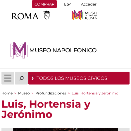
COMPRAR
Acceder
MUSEO NAPOLEONICO
TODOS LOS MUSEOS CÍVICOS
Home
>
Museo
>
Profundizaciones
>
Luis, Hortensia y Jerónimo
You are here
Luis, Hortensia y
Jerónimo