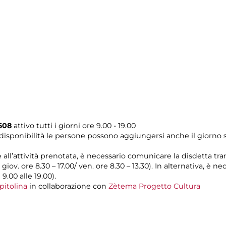
608
attivo tutti i giorni ore 9.00 - 19.00
disponibilità le persone possono aggiungersi anche il giorno s
e all’attività prenotata, è necessario comunicare la disdetta tr
l giov. ore 8.30 – 17.00/ ven. ore 8.30 – 13.30). In alternativa, è
 9.00 alle 19.00).
pitolina
in collaborazione con
Zètema Progetto Cultura