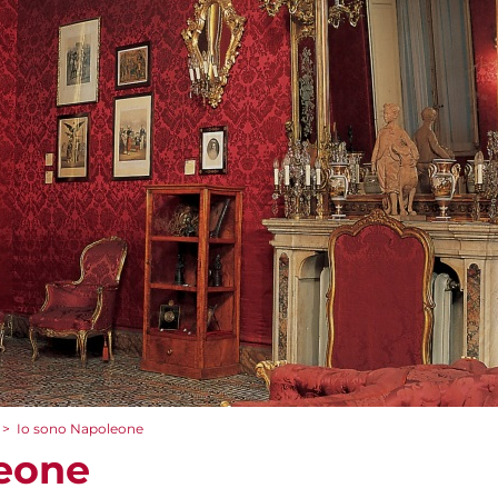
>
Io sono Napoleone
leone