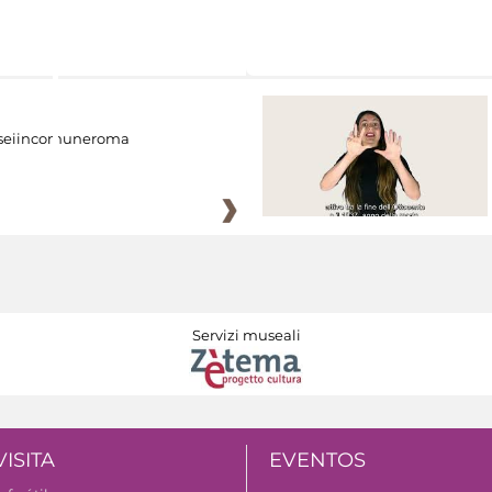
eiincomuneroma
Servizi museali
VISITA
EVENTOS