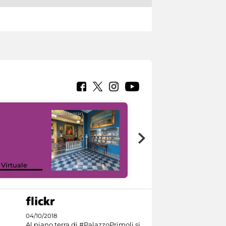
Google Arts &
 Virtuale
Culture
04/10/2018
Al piano terra di #PalazzoPrimoli si