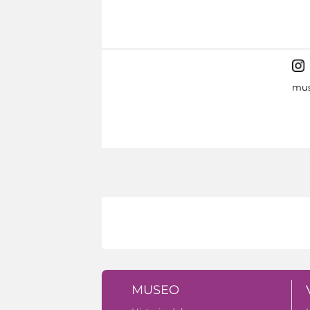
mus
MUSEO