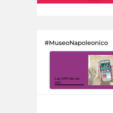
#MuseoNapoleonico
Las APP de los
MiC