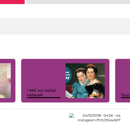
I MiC sui social
network
Tour