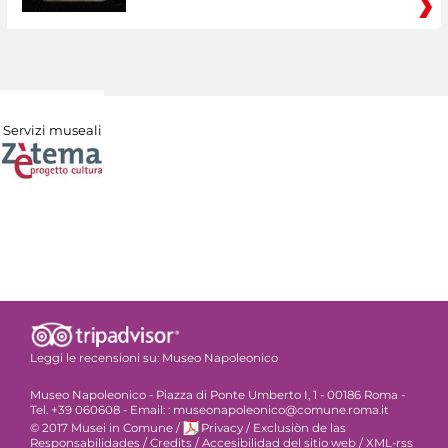
Servizi museali
Leggi le recensioni su:
Museo Napoleonico
Museo Napoleonico - Piazza di Ponte Umberto I, 1 - 00186 Roma -
Tel. +39 060608 - Email: : museonapoleonico@comune.roma.it
© 2017 Musei in Comune
/
Privacy
/
Exclusiòn de las
Responsabilidades
/
Credits
/
Accesibilidad del sitio web
/
XML-rss