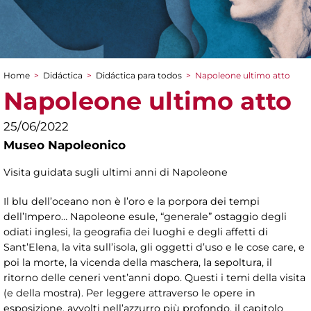
Home
>
Didáctica
>
Didáctica para todos
>
Napoleone ultimo atto
You are here
Napoleone ultimo atto
25/06/2022
Museo Napoleonico
Visita guidata sugli ultimi anni di Napoleone
Il blu dell’oceano non è l’oro e la porpora dei tempi
dell’Impero… Napoleone esule, “generale” ostaggio degli
odiati inglesi, la geografia dei luoghi e degli affetti di
Sant’Elena, la vita sull’isola, gli oggetti d’uso e le cose care, e
poi la morte, la vicenda della maschera, la sepoltura, il
ritorno delle ceneri vent’anni dopo. Questi i temi della visita
(e della mostra). Per leggere attraverso le opere in
esposizione, avvolti nell’azzurro più profondo, il capitolo