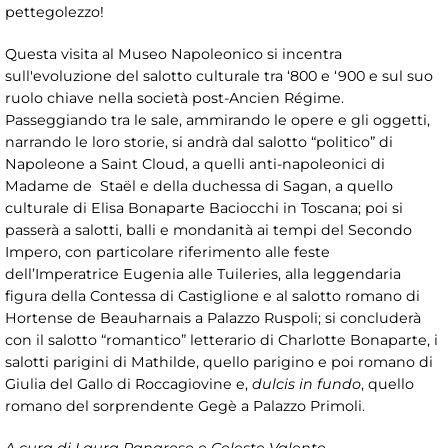
pettegolezzo!
Questa visita al Museo Napoleonico si incentra
sull'evoluzione del salotto culturale tra ‘800 e ‘900 e sul suo
ruolo chiave nella società post-Ancien Régime.
Passeggiando tra le sale, ammirando le opere e gli oggetti,
narrando le loro storie, si andrà dal salotto “politico” di
Napoleone a Saint Cloud, a quelli anti-napoleonici di
Madame de Staël e della duchessa di Sagan, a quello
culturale di Elisa Bonaparte Baciocchi in Toscana; poi si
passerà a salotti, balli e mondanità ai tempi del Secondo
Impero, con particolare riferimento alle feste
dell’Imperatrice Eugenia alle Tuileries, alla leggendaria
figura della Contessa di Castiglione e al salotto romano di
Hortense de Beauharnais a Palazzo Ruspoli; si concluderà
con il salotto “romantico” letterario di Charlotte Bonaparte, i
salotti parigini di Mathilde, quello parigino e poi romano di
Giulia del Gallo di Roccagiovine e,
dulcis in fundo
, quello
romano del sorprendente Gegè a Palazzo Primoli.
A cura di Laura Panarese e Celeste Valente