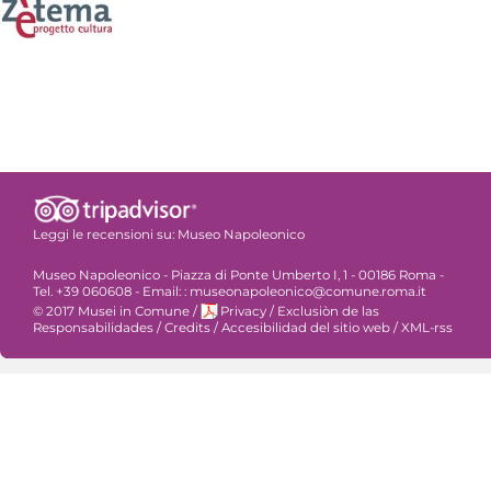
Leggi le recensioni su:
Museo Napoleonico
Museo Napoleonico - Piazza di Ponte Umberto I, 1 - 00186 Roma -
Tel. +39 060608 - Email: : museonapoleonico@comune.roma.it
© 2017 Musei in Comune
/
Privacy
/
Exclusiòn de las
Responsabilidades
/
Credits
/
Accesibilidad del sitio web
/
XML-rss