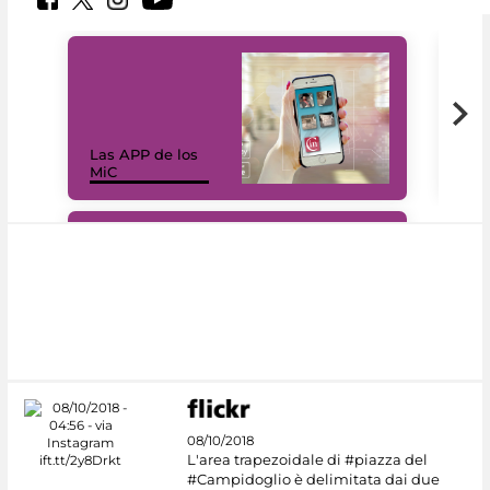
Las APP de los
I Mi
MiC
net
#DiscoverMiC
08/10/2018
L'area trapezoidale di #piazza del
#Campidoglio è delimitata dai due