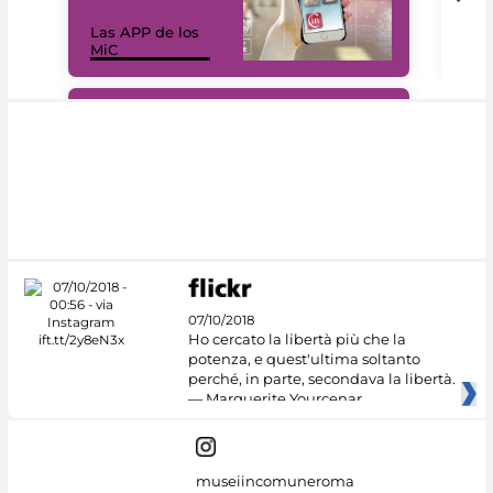
Las APP de los
I Mi
MiC
net
#DiscoverMiC
07/10/2018
Ho cercato la libertà più che la
potenza, e quest'ultima soltanto
perché, in parte, secondava la libertà.
— Marguerite Yourcenar
museiincomuneroma