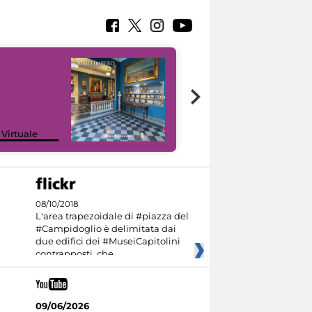
Google Arts &
 Virtuale
Culture
08/10/2018
L'area trapezoidale di #piazza del
#Campidoglio è delimitata dai
due edifici dei #MuseiCapitolini
contrapposti, che
09/06/2026