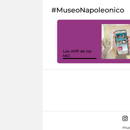
#MuseoNapoleonico
Las APP de los
MiC
mus