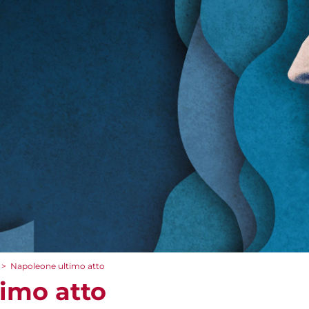
>
Napoleone ultimo atto
imo atto