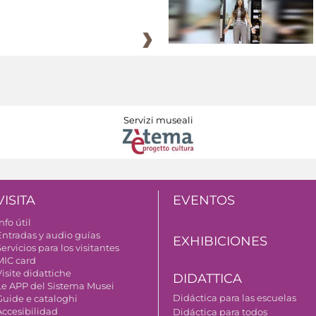
Servizi museali
VISITA
EVENTOS
nfo útil
Entradas y audio guías
EXHIBICIONES
ervicios para los visitantes
MIC card
isite didattiche
DIDATTICA
Le APP del Sistema Musei
Didáctica para las escuelas
Guide e cataloghi
Accesibilidad
Didáctica para todos