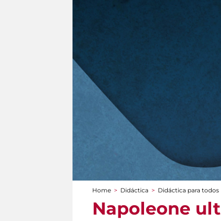
Home
>
Didáctica
>
Didáctica para todos
You are here
Napoleone ult