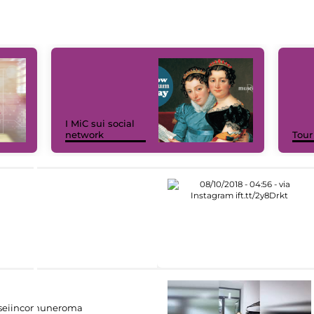
I MiC sui social
network
Tour
eiincomuneroma