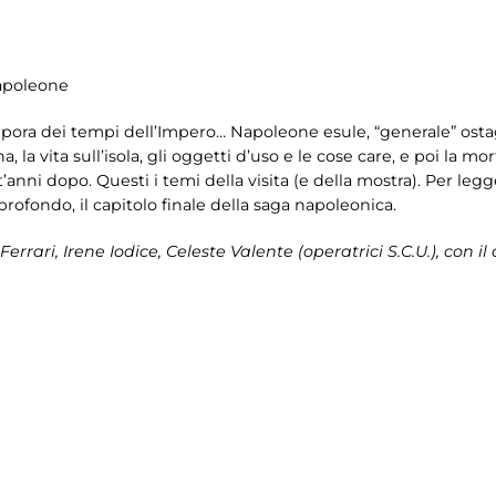
Napoleone
orpora dei tempi dell’Impero… Napoleone esule, “generale” ostag
a, la vita sull’isola, gli oggetti d’uso e le cose care, e poi la m
t’anni dopo. Questi i temi della visita (e della mostra). Per leg
 profondo, il capitolo finale della saga napoleonica.
 Ferrari, Irene Iodice, Celeste Valente (operatrici S.C.U.), co