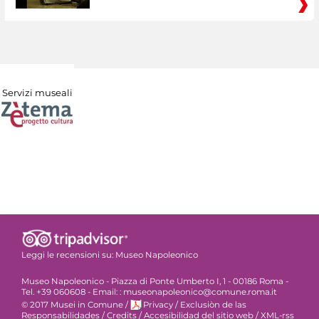
Servizi museali
Leggi le recensioni su:
Museo Napoleonico
Museo Napoleonico - Piazza di Ponte Umberto I, 1 - 00186 Roma -
Tel. +39 060608 - Email: : museonapoleonico@comune.roma.it
© 2017 Musei in Comune
/
Privacy
/
Exclusiòn de las
Responsabilidades
/
Credits
/
Accesibilidad del sitio web
/
XML-rss