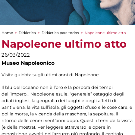
Home
>
Didáctica
>
Didáctica para todos
>
Napoleone ultimo atto
You are here
Napoleone ultimo atto
26/03/2022
Museo Napoleonico
Visita guidata sugli ultimi anni di Napoleone
Il blu dell’oceano non è l’oro e la porpora dei tempi
dell’Impero… Napoleone esule, “generale” ostaggio degli
odiati inglesi, la geografia dei luoghi e degli affetti di
Sant’Elena, la vita sull’isola, gli oggetti d’uso e le cose care, e
poi la morte, la vicenda della maschera, la sepoltura, il
ritorno delle ceneri vent’anni dopo. Questi i temi della visita
(e della mostra). Per leggere attraverso le opere in
esposizione, avvolti nell’azzurro più profondo, il capitolo