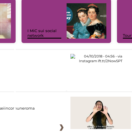
I MiC sui social
network
Tour
eiincomuneroma