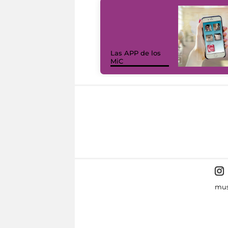
Las APP de los
MiC
mus