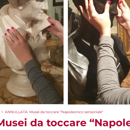
>
ANNULLATA: Musei da toccare “Napoleonico sensoriale"
usei da toccare “Napol