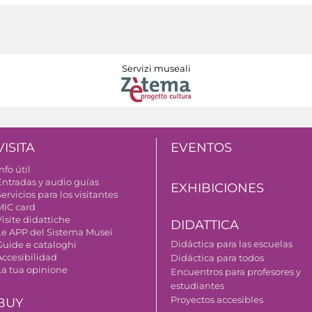
Servizi museali
VISITA
EVENTOS
nfo útil
Entradas y audio guías
EXHIBICIONES
ervicios para los visitantes
MIC card
isite didattiche
DIDATTICA
Le APP del Sistema Musei
Didáctica para las escuelas
Guide e cataloghi
Accesibilidad
Didáctica para todos
La tua opinione
Encuentros para profesores y
estudiantes
Proyectos accesibles
BUY