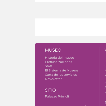
MUSEO
Historia del museo
I
Profundizaciones
Staff
S
El Sistema de Museos
Carta de los servicios
V
Newsletter
SITIO
Palazzo Primoli