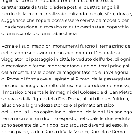
foglio, la scena è inquadrata entro una cornice ovale,
caratterizzata da tralci d’edera posti ai quattro angoli: il
bordo della cornice, realizzato imitando piccole sfere dorate,
suggerisce che l’opera possa essere servita da modello per
una decorazione in mosaico minuto destinata al coperchio
di una scatola o di una tabacchiera.
Roma e i suoi maggiori monumenti furono il tema principe
delle rappresentazioni in mosaico minuto. Destinate ai
viaggiatori di passaggio in città, le vedute dell’Urbe, di ogni
dimensione e forma, rappresentano uno dei temi principali
della mostra. Tra le opere di maggior fascino è un’Allegoria
di Roma di forma ovale. Ispirato ai Ricordi delle passeggiate
romane, iconografia molto diffusa nella produzione musiva,
il mosaico presenta le immagini del Colosseo e di San Pietro
separate dalla figura della Dea Roma; ai lati di quest’ultima,
allusione alla grandezza storica e al primato artistico
dell’Urbe, la Lupa capitolina e i simboli delle arti. Un analogo
tema ricorre in un dipinto esposto, nel quale le due vedute
sono separate da un rigoglioso arbusto: davanti ad esso, in
primo piano, la dea Roma di Villa Medici, Romolo e Remo