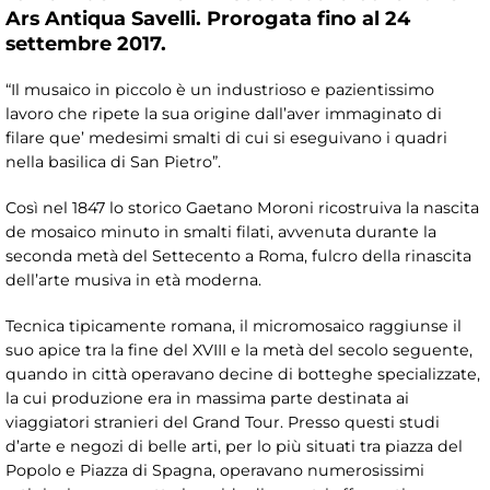
Ars Antiqua Savelli. Prorogata fino al 24
settembre 2017.
“Il musaico in piccolo è un industrioso e pazientissimo
lavoro che ripete la sua origine dall’aver immaginato di
filare que’ medesimi smalti di cui si eseguivano i quadri
nella basilica di San Pietro”.
Così nel 1847 lo storico Gaetano Moroni ricostruiva la nascita
de mosaico minuto in smalti filati, avvenuta durante la
seconda metà del Settecento a Roma, fulcro della rinascita
dell’arte musiva in età moderna.
Tecnica tipicamente romana, il micromosaico raggiunse il
suo apice tra la fine del XVIII e la metà del secolo seguente,
quando in città operavano decine di botteghe specializzate,
la cui produzione era in massima parte destinata ai
viaggiatori stranieri del Grand Tour. Presso questi studi
d’arte e negozi di belle arti, per lo più situati tra piazza del
Popolo e Piazza di Spagna, operavano numerosissimi