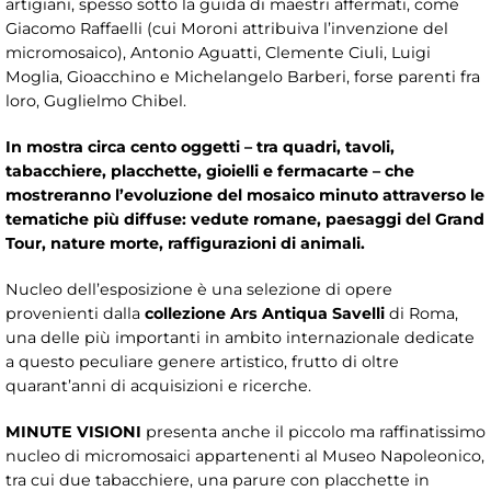
artigiani, spesso sotto la guida di maestri affermati, come
Giacomo Raffaelli (cui Moroni attribuiva l’invenzione del
micromosaico), Antonio Aguatti, Clemente Ciuli, Luigi
Moglia, Gioacchino e Michelangelo Barberi, forse parenti fra
loro, Guglielmo Chibel.
In mostra circa cento oggetti – tra quadri, tavoli,
tabacchiere, placchette, gioielli e fermacarte – che
mostreranno l’evoluzione del mosaico minuto attraverso le
tematiche più diffuse: vedute romane, paesaggi del Grand
Tour, nature morte, raffigurazioni di animali.
Nucleo dell’esposizione è una selezione di opere
provenienti dalla
collezione Ars Antiqua Savelli
di Roma,
una delle più importanti in ambito internazionale dedicate
a questo peculiare genere artistico, frutto di oltre
quarant’anni di acquisizioni e ricerche.
MINUTE VISIONI
presenta anche il piccolo ma raffinatissimo
nucleo di micromosaici appartenenti al Museo Napoleonico,
tra cui due tabacchiere, una parure con placchette in