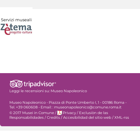
Servizi museali
Leggi le recensioni su:
Museo Napoleonico
Museo Napoleonico - Piazza di Ponte Umberto I, 1 - 00186 Roma -
Tel. +39 060608 - Email: : museonapoleonico@comune.roma.it
© 2017 Musei in Comune
/
Privacy
/
Exclusiòn de las
Responsabilidades
/
Credits
/
Accesibilidad del sitio web
/
XML-rss