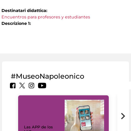
Destinatari didattica:
Encuentros para profesores y estudiantes
Descrizione 1:
#MuseoNapoleonico
Las APP de los
I Mi