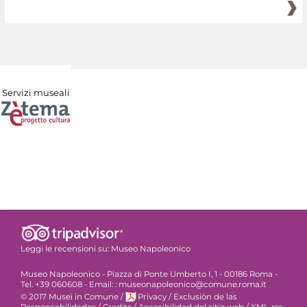
Servizi museali
Leggi le recensioni su:
Museo Napoleonico
Museo Napoleonico - Piazza di Ponte Umberto I, 1 - 00186 Roma -
Tel. +39 060608 - Email: : museonapoleonico@comune.roma.it
© 2017 Musei in Comune
/
Privacy
/
Exclusiòn de las