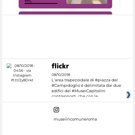
MiC
net
#DiscoverMiC
08/10/2018
L'area trapezoidale di #piazza del
#Campidoglio è delimitata dai due
edifici dei #MuseiCapitolini
contrapposti, che con le
museiincomuneroma