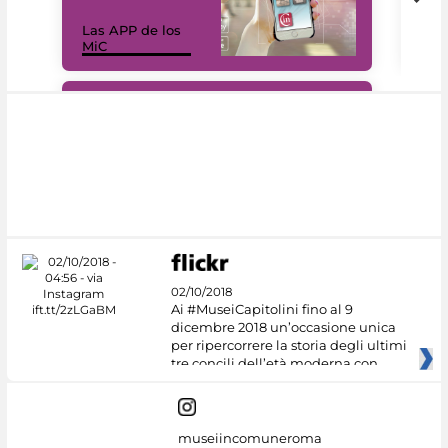
Las APP de los
I Mi
MiC
net
#DiscoverMiC
02/10/2018
Ai #MuseiCapitolini fino al 9
dicembre 2018 un’occasione unica
per ripercorrere la storia degli ultimi
tre concili dell’età moderna con
museiincomuneroma