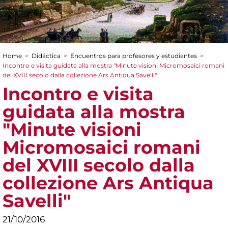
Home
>
Didáctica
>
Encuentros para profesores y estudiantes
>
You are here
Incontro e visita guidata alla mostra "Minute visioni Micromosaici romani
del XVIII secolo dalla collezione Ars Antiqua Savelli"
Incontro e visita
guidata alla mostra
"Minute visioni
Micromosaici romani
del XVIII secolo dalla
collezione Ars Antiqua
Savelli"
21/10/2016