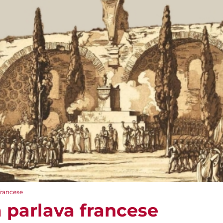
rancese
parlava francese