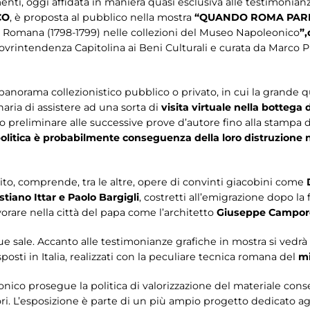
nti, oggi affidata in maniera quasi esclusiva alle testimonian
CO
, è proposta al pubblico nella mostra
“QUANDO ROMA PARL
Romana (1798-1799) nelle collezioni del Museo Napoleonico
”
,
intendenza Capitolina ai Beni Culturali e curata da Marco Pup
 panorama collezionistico pubblico o privato, in cui la grande 
naria di assistere ad una sorta di
visita virtuale nella bottega d
 preliminare alle successive prove d’autore fino alla stampa d
 politica è probabilmente conseguenza della loro distruzione 
dito, comprende, tra le altre, opere di convinti giacobini come
tiano Ittar e Paolo Bargigli
, costretti all’emigrazione dopo la
vorare nella città del papa come l’architetto
Giuseppe Campor
 due sale. Accanto alle testimonianze grafiche in mostra si vedr
sposti in Italia, realizzati con la peculiare tecnica romana del
m
ico prosegue la politica di valorizzazione del materiale con
ori. L’esposizione è parte di un più ampio progetto dedicato agl