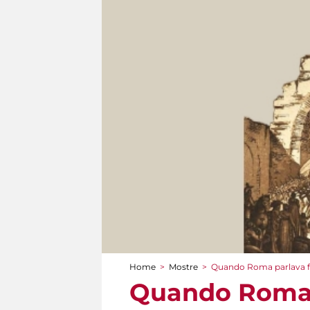
Home
>
Mostre
>
Quando Roma parlava f
Tu sei qui
Quando Roma 