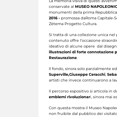
La memoria visiva di questi avvenime
conservate al
MUSEO NAPOLEONI
monumenti della prima Repubblica 
2016 -
promossa daRoma Capitale-Sovr
Zètema Progetto Cultura.
Si tratta di una collezione unica nel
contenuto offre l’occasione straordi
ideativo di alcune opere dal disegno
illustrazioni di forte connotazione
Restaurazione
.
Il fondo, sinora solo parzialmente e
Superville,
Giuseppe Ceracchi
,
Sebas
artisti che invece continuarono a la
Il percorso espositivo si articola in
emblemi rivoluzionar
i, sinora mai e
Con questa mostra il Museo Napoleon
non fruibile dal pubblico dei visitat