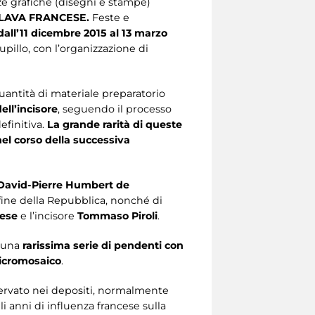
ze grafiche (disegni e stampe)
AVA FRANCESE.
Feste e
dall’11 dicembre 2015 al 13 marzo
illo, con l’organizzazione di
quantità di materiale preparatorio
ell’incisore
, seguendo il processo
efinitiva.
La grande rarità di queste
nel corso della successiva
David-Pierre Humbert de
 fine della Repubblica, nonché di
ese
e l’incisore
Tommaso Piroli
.
à una
rarissima serie di pendenti con
icromosaico
.
servato nei depositi, normalmente
i anni di influenza francese sulla