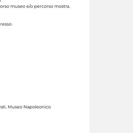
.
rcorso museo e/o percorso mostra.
gresso.
urali, Museo Napoleonico