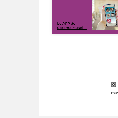
Le APP del
Sistema Musei
mus