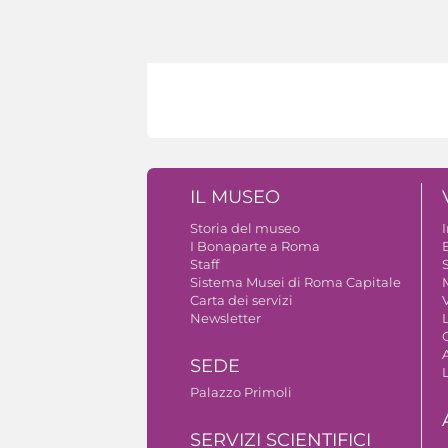
IL MUSEO
Storia del museo
I Bonaparte a Roma
Staff
S
Sistema Musei di Roma Capitale
Carta dei servizi
V
Newsletter
A
SEDE
Palazzo Primoli
SERVIZI SCIENTIFICI