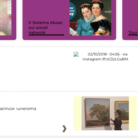
Il Sistema Musei
sui social
network
Tour
eiincomuneroma