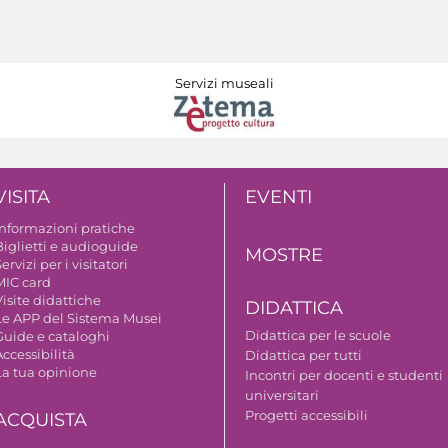
Servizi museali
VISITA
EVENTI
Informazioni pratiche
Biglietti e audioguide
MOSTRE
ervizi per i visitatori
MIC card
isite didattiche
DIDATTICA
Le APP del Sistema Musei
Didattica per le scuole
Guide e cataloghi
ccessibilità
Didattica per tutti
La tua opinione
Incontri per docenti e studenti
universitari
Progetti accessibili
ACQUISTA