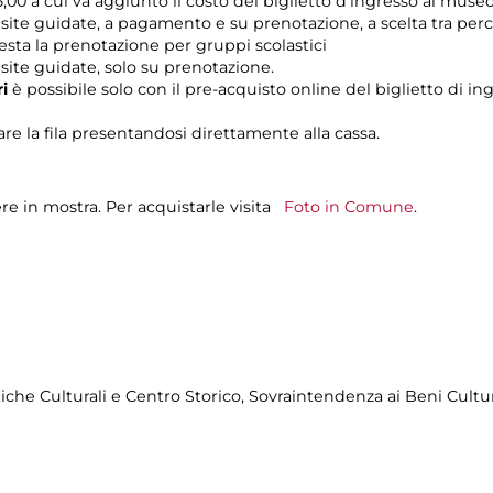
,00 a cui va aggiunto il costo del biglietto d’ingresso al museo
 visite guidate, a pagamento e su prenotazione, a scelta tra pe
iesta la prenotazione per gruppi scolastici
visite guidate, solo su prenotazione.
ri
è possibile solo con il pre-acquisto online del biglietto di in
re la fila presentandosi direttamente alla cassa.
re in mostra. Per acquistarle visita
Foto in Comune
.
tiche Culturali e Centro Storico, Sovraintendenza ai Beni Cult