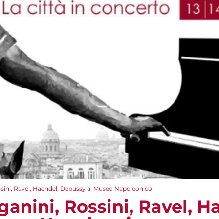
ssini, Ravel, Haendel, Debussy al Museo Napoleonico
anini, Rossini, Ravel, H