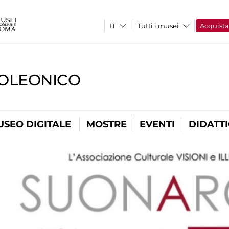
Tutti i musei
Acquist
OLEONICO
USEO DIGITALE
MOSTRE
EVENTI
DIDATT