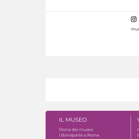
mus
IL MUSEO
Storia del museo
I Bonaparte a Roma