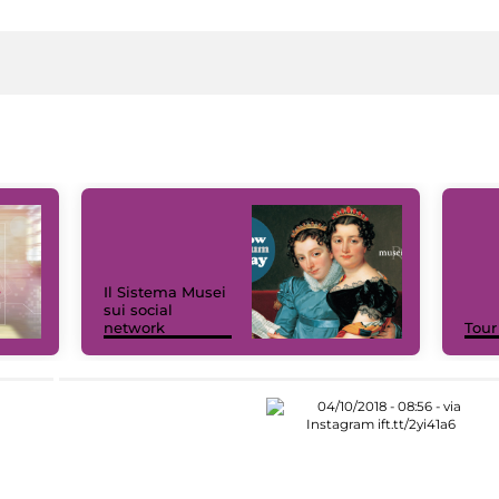
Il Sistema Musei
sui social
network
Tour