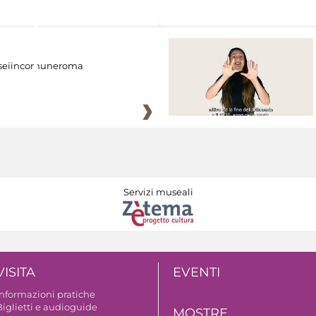
eiincomuneroma
Servizi museali
VISITA
EVENTI
Informazioni pratiche
Biglietti e audioguide
MOSTRE