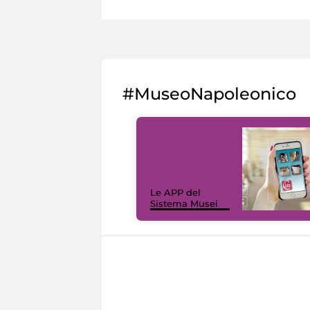
#MuseoNapoleonico
Le APP del
Sistema Musei