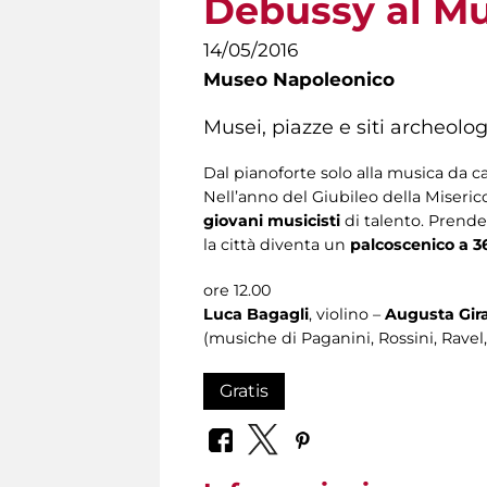
Debussy al M
14/05/2016
Museo Napoleonico
Musei, piazze e siti archeolo
Dal pianoforte solo alla musica da c
Nell’anno del Giubileo della Miseric
giovani musicisti
di talento. Prend
la città diventa un
palcoscenico a 3
ore 12.00
Luca Bagagli
, violino –
Augusta Gira
(musiche di Paganini, Rossini, Rave
Gratis