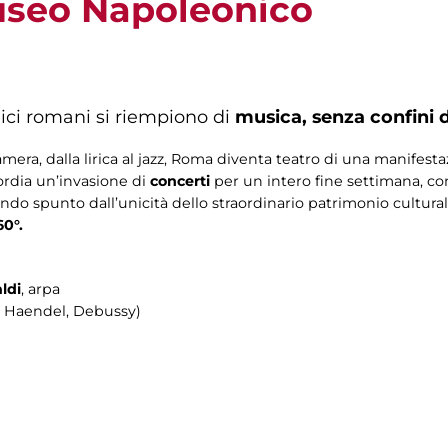
useo Napoleonico
gici romani si riempiono di
musica, senza confini d
amera, dalla lirica al jazz, Roma diventa teatro di una manifest
ordia un’invasione di
concerti
per un intero fine settimana, c
endo spunto dall’unicità dello straordinario patrimonio cult
60°.
ldi
, arpa
l, Haendel, Debussy)