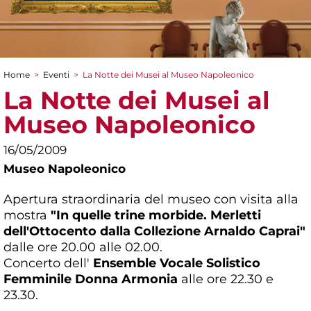
Home
>
Eventi
>
La Notte dei Musei al Museo Napoleonico
Tu sei qui
La Notte dei Musei al
Museo Napoleonico
16/05/2009
Museo Napoleonico
Apertura straordinaria del museo con visita alla
mostra
"In quelle trine morbide. Merletti
dell'Ottocento dalla Collezione Arnaldo Caprai"
dalle ore 20.00 alle 02.00.
Concerto dell'
Ensemble Vocale Solistico
Femminile Donna Armonia
alle ore 22.30 e
23.30.