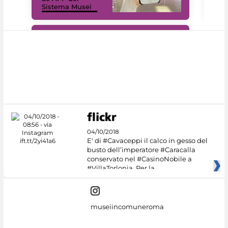
Sistema Musei
net
#DiscoverMiC
04/10/2018
E' di #Cavaceppi il calco in gesso del
busto dell’imperatore #Caracalla
conservato nel #CasinoNobile a
#VillaTorlonia. Per la
museiincomuneroma