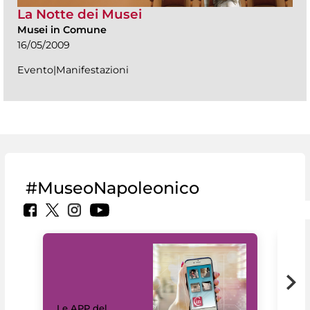
La Notte dei Musei
Musei in Comune
16/05/2009
Evento|Manifestazioni
#MuseoNapoleonico
Il 
Le APP del
Mus