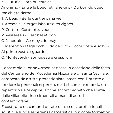
M. Duruflè - Tota pulchra es
Anonimo - Entre le boeuf et l'ane gris - Du bon du cueur
ma chiere dame
T. Arbeau - Belle qui tiens ma vie
J. Arcadelt - Margot labourez les vignes
P. Certon - Contentez vous
P. Passereau - Il est bel et bon
C. Janequin - Ce moys de may
L. Marenzio - Dagli occhi il dolce giro - Occhi dolce e soavi -
Al primo vostro sguardo
C. Monteverdi - Son questi e crespi crini
L'ensemble "Donna Armonia" nasce in occasione della festa
del Centenario dell'Accademia Nazionale di Santa Cecilia e,
composto da artiste professioniste, nasce con l’intento di
fondere le personali esperienze artistiche affrontando un
repertorio sia “a cappella “ che accompagnato che spazia
dalle villanelle rinascimentali a brani di autori
contemporanei.
È costituito da cantanti dotate di trascorsi professionali
solistici e lunga esperienza cameristica in piccole formazioni