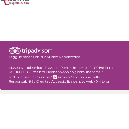
Leggi le recensioni su:
Museo Napoleonico
Museo Napoleonico - Piazza di Ponte Umberto I, 1 - 00186 Roma -
Tel. 060608 - Email: museonapoleonico@comune.roma.it
© 2017 Musei in Comune
/
Privacy
/
Esclusione delle
Responsabilità
/
Credits
/
Accessibilità del sito web
/
XML-rss