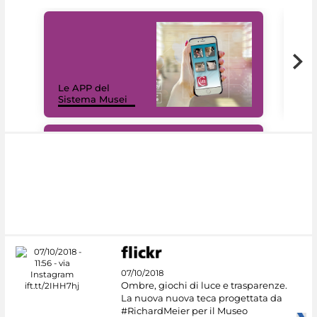
Il 
Le APP del
Mus
Sistema Musei
net
#DiscoverMiC
07/10/2018
Ombre, giochi di luce e trasparenze.
La nuova nuova teca progettata da
#RichardMeier per il Museo