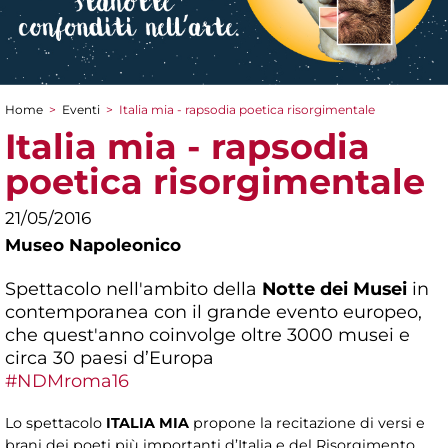
Home
>
Eventi
>
Italia mia - rapsodia poetica risorgimentale
Tu sei qui
Italia mia - rapsodia
poetica risorgimentale
21/05/2016
Museo Napoleonico
Spettacolo nell'ambito della
Notte dei Musei
in
contemporanea con il grande evento europeo,
che quest'anno coinvolge oltre 3000 musei e
circa 30 paesi d’Europa
#NDMroma16
Lo spettacolo
ITALIA MIA
propone la recitazione di versi e
brani dei poeti più importanti d’Italia e del Risorgimento,