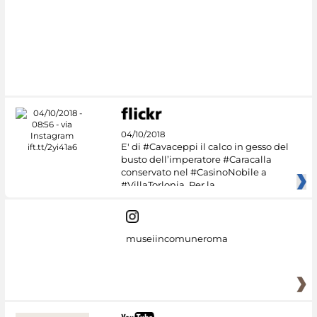
#DiscoverMiC
04/10/2018
E' di #Cavaceppi il calco in gesso del
busto dell’imperatore #Caracalla
conservato nel #CasinoNobile a
#VillaTorlonia. Per la
museiincomuneroma