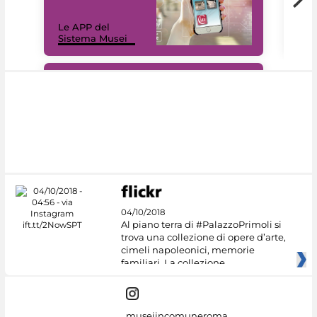
Il 
Le APP del
Mus
Sistema Musei
net
#DiscoverMiC
04/10/2018
Al piano terra di #PalazzoPrimoli si
trova una collezione di opere d’arte,
cimeli napoleonici, memorie
familiari. La collezione
museiincomuneroma