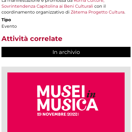
La manifestazione è promossa da
Roma Culture,
Sovrintendenza Capitolina ai Beni Culturali
con il
coordinamento organizzativo di
Zètema Progetto Cultura
.
Tipo
Evento
Attività correlate
In archivio