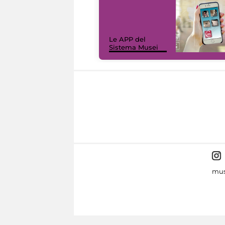
Le APP del
Sistema Musei
mus