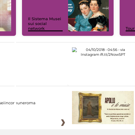
Il Sistema Musei
sui social
network
Tour
eiincomuneroma