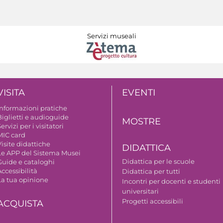
Servizi museali
VISITA
EVENTI
Informazioni pratiche
Biglietti e audioguide
MOSTRE
ervizi per i visitatori
MIC card
isite didattiche
DIDATTICA
Le APP del Sistema Musei
Didattica per le scuole
Guide e cataloghi
ccessibilità
Didattica per tutti
La tua opinione
Incontri per docenti e studenti
universitari
Progetti accessibili
ACQUISTA