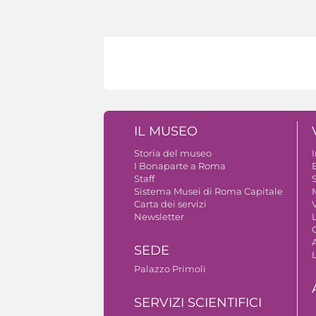
IL MUSEO
Storia del museo
I Bonaparte a Roma
Staff
S
Sistema Musei di Roma Capitale
Carta dei servizi
V
Newsletter
A
SEDE
Palazzo Primoli
SERVIZI SCIENTIFICI