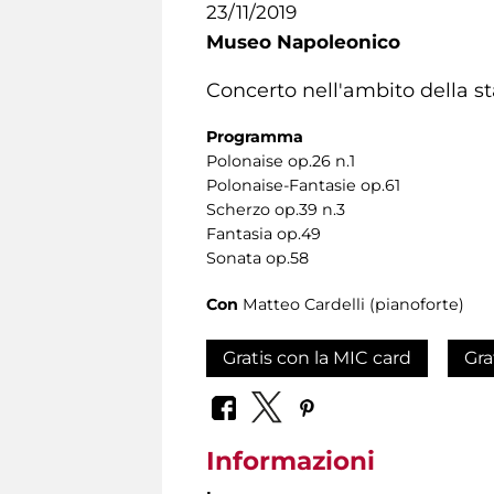
23/11/2019
Museo Napoleonico
Concerto nell'ambito della s
Programma
Polonaise op.26 n.1
Polonaise-Fantasie op.61
Scherzo op.39 n.3
Fantasia op.49
Sonata op.58
Con
Matteo Cardelli (pianoforte)
Gratis con la MIC card
Gra
Informazioni