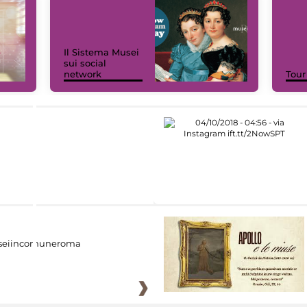
Il Sistema Musei
sui social
network
Tour
eiincomuneroma