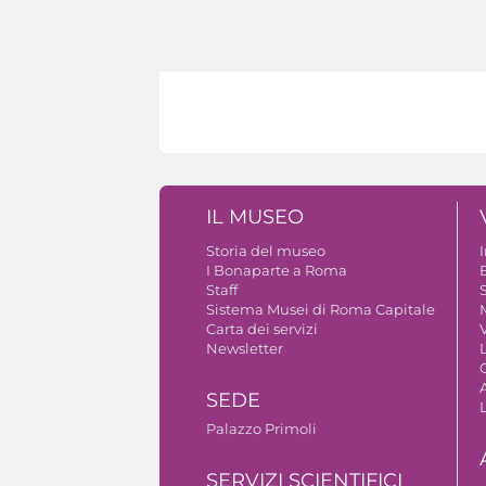
IL MUSEO
Storia del museo
I Bonaparte a Roma
Staff
S
Sistema Musei di Roma Capitale
Carta dei servizi
V
Newsletter
A
SEDE
Palazzo Primoli
SERVIZI SCIENTIFICI