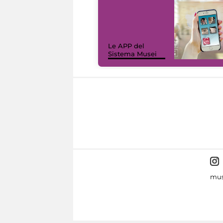
Le APP del
Sistema Musei
mus