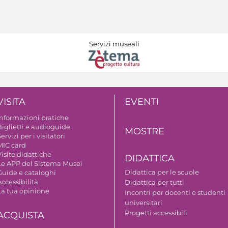
Servizi museali
VISITA
EVENTI
Informazioni pratiche
Biglietti e audioguide
MOSTRE
ervizi per i visitatori
MIC card
isite didattiche
DIDATTICA
Le APP del Sistema Musei
Didattica per le scuole
Guide e cataloghi
ccessibilità
Didattica per tutti
La tua opinione
Incontri per docenti e studenti
universitari
Progetti accessibili
ACQUISTA