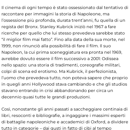
Il cinema di ogni tempo è stato ossessionato dal tentativo di
raccontare per immagini la storia di Napoleone, ma
l’ossessione più profonda, durata trent’anni, fu quella di un
regista del Bronx. Stanley Kubrick iniziò nel 1967 a fare
ricerche per quello che lui stesso prevedeva sarebbe stato
“il miglior film mai fatto”. Fino alla data della sua morte, nel
1999, non rinunciò alla possibilità di fare il film. Il suo
Napoleon, la cui prima sceneggiatura era pronta nel 1969,
avrebbe dovuto essere il film successivo a 2001: Odissea
nello spazio: una storia di tradimenti, coreografie militari,
colpi di scena ed erotismo. Ma Kubrick, il perfezionista,
l’uomo che prevedeva tutto, non poteva sapere che proprio
in quegli anni Hollywood stava cambiando e che gli studios
stavano entrando in crisi abbandonando per circa un
decennio quasi tutte le grandi produzioni.
Così, nonostante gli anni passati a saccheggiare centinaia di
libri, resoconti e bibliografie, a ingaggiare i massimi esperti
di battaglie napoleoniche e accademici di Oxford, a dividere
tutto in categorie – dai gusti in fatto di cibi al tempo