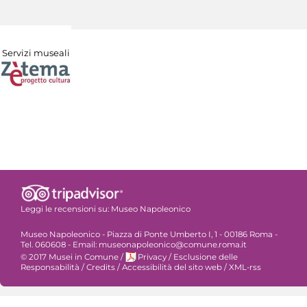
Servizi museali
Leggi le recensioni su:
Museo Napoleonico
Museo Napoleonico - Piazza di Ponte Umberto I, 1 - 00186 Roma -
Tel. 060608 - Email: museonapoleonico@comune.roma.it
© 2017 Musei in Comune
/
Privacy
/
Esclusione delle
Responsabilità
/
Credits
/
Accessibilità del sito web
/
XML-rss