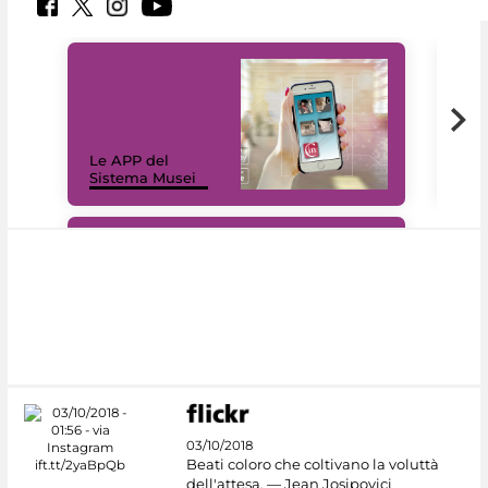
Il 
Le APP del
Mus
Sistema Musei
net
#DiscoverMiC
03/10/2018
Beati coloro che coltivano la voluttà
dell'attesa. — Jean Josipovici