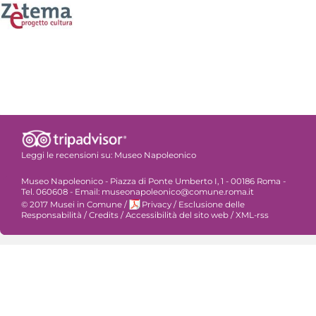
Leggi le recensioni su:
Museo Napoleonico
Museo Napoleonico - Piazza di Ponte Umberto I, 1 - 00186 Roma -
Tel. 060608 - Email: museonapoleonico@comune.roma.it
© 2017 Musei in Comune
/
Privacy
/
Esclusione delle
Responsabilità
/
Credits
/
Accessibilità del sito web
/
XML-rss