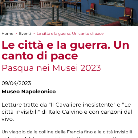
Home
>
Eventi
>
Le città e la guerra. Un canto di pace
Tu sei qui
Le città e la guerra. Un
canto di pace
Pasqua nei Musei 2023
09/04/2023
Museo Napoleonico
Letture tratte da "Il Cavaliere inesistente" e "Le
città invisibili" di Italo Calvino e con canzoni dal
vivo.
Un viaggio dalle colline della Francia fino alle città invisibili