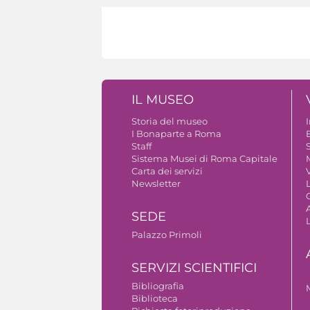
IL MUSEO
Storia del museo
I Bonaparte a Roma
Staff
S
Sistema Musei di Roma Capitale
Carta dei servizi
V
Newsletter
A
SEDE
Palazzo Primoli
SERVIZI SCIENTIFICI
Bibliografia
Biblioteca