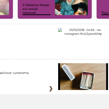
Il Sistema Musei
sui social
network
Tour
eiincomuneroma