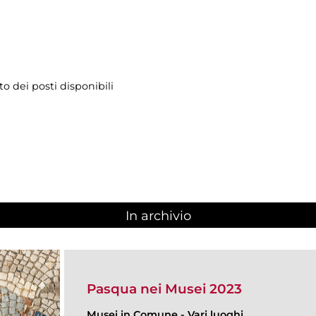
o dei posti disponibili
In archivio
Pasqua nei Musei 2023
Musei in Comune
-
Vari luoghi