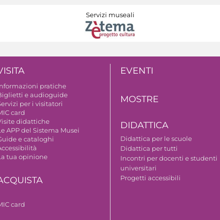
Servizi museali
VISITA
EVENTI
Informazioni pratiche
Biglietti e audioguide
MOSTRE
ervizi per i visitatori
MIC card
isite didattiche
DIDATTICA
Le APP del Sistema Musei
Didattica per le scuole
Guide e cataloghi
ccessibilità
Didattica per tutti
La tua opinione
Incontri per docenti e studenti
universitari
Progetti accessibili
ACQUISTA
MIC card