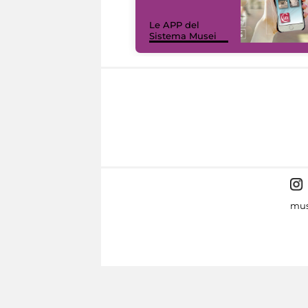
Le APP del
Sistema Musei
mus