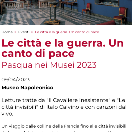
Home
>
Eventi
>
Le città e la guerra. Un canto di pace
Tu sei qui
Le città e la guerra. Un
canto di pace
Pasqua nei Musei 2023
09/04/2023
Museo Napoleonico
Letture tratte da "Il Cavaliere inesistente" e "Le
città invisibili" di Italo Calvino e con canzoni dal
vivo.
Un viaggio dalle colline della Francia fino alle città invisibili