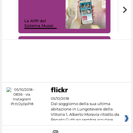
Il 
Le APP del
Mus
Sistema Musei
net
#DiscoverMiC
05/10/2018
Dal soggiorno della sua ultima
abitazione in Lungotevere della
Vittoria 1, Alberto Moravia ritratto da
Renato Guttuso sembra scrutare